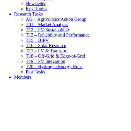
Newsletter
Key Topics
Research Tasks
AG – Agrivoltaics Action Group
T01 – Market Analysis
T12 – PV Sustainability
T13 – Reliability and Performance
T15 – BIPV
T16 – Solar Resource
T17 – PV & Transport
T18 – Off-Grid & Edge-of-Grid
T19 – PV Integration
T20 – Hydrogen Energy Hubs
Past Tasks
Members